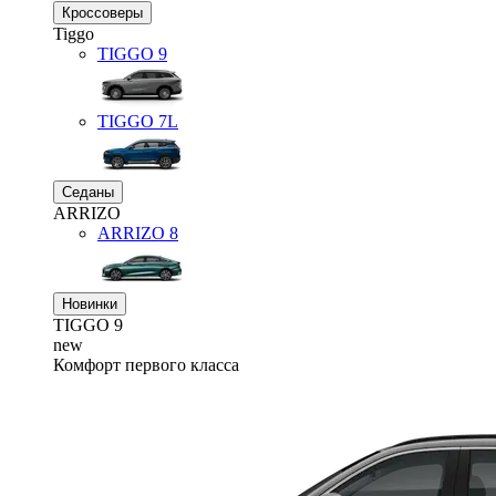
Кроссоверы
Tiggo
TIGGO
9
TIGGO
7L
Седаны
ARRIZO
ARRIZO 8
Новинки
TIGGO
9
new
Комфорт первого класса