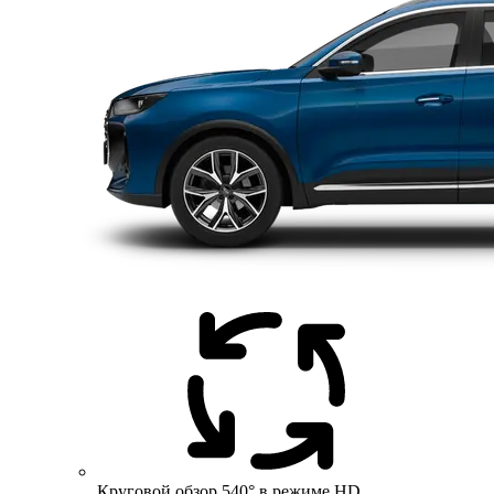
Круговой обзор 540° в режиме HD