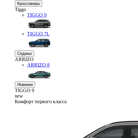
Кроссоверы
Tiggo
TIGGO
9
TIGGO
7L
Седаны
ARRIZO
ARRIZO 8
Новинки
TIGGO
9
new
Комфорт первого класса