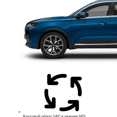
Круговой обзор 540° в режиме HD