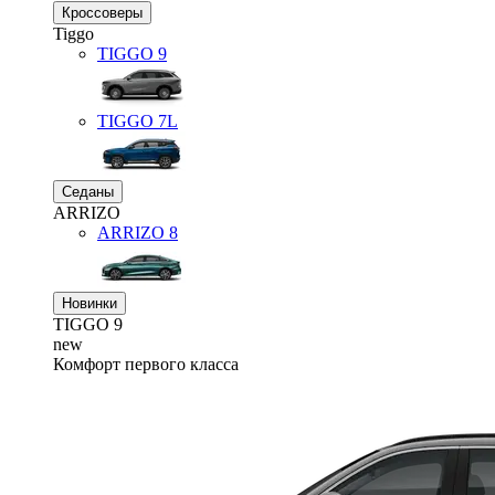
Кроссоверы
Tiggo
TIGGO
9
TIGGO
7L
Седаны
ARRIZO
ARRIZO 8
Новинки
TIGGO
9
new
Комфорт первого класса