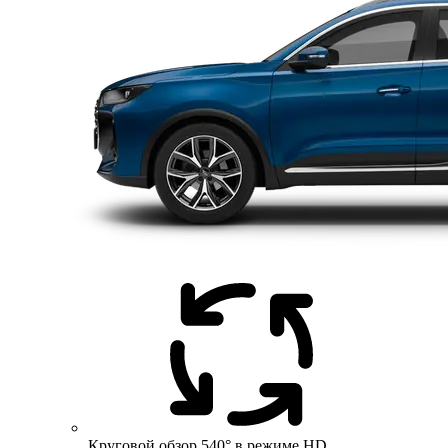
Круговой обзор 540° в режиме HD