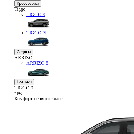
Кроссоверы
Tiggo
TIGGO
9
TIGGO
7L
Седаны
ARRIZO
ARRIZO 8
Новинки
TIGGO
9
new
Комфорт первого класса