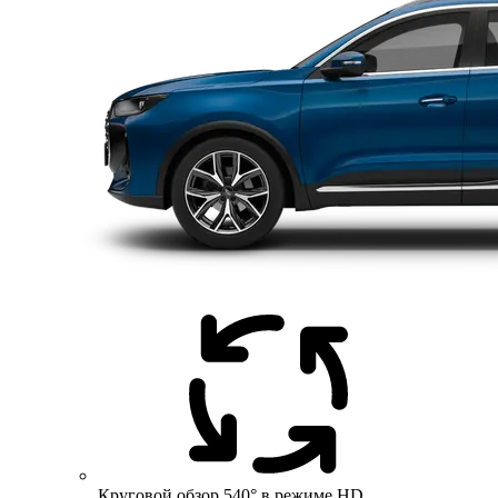
Круговой обзор 540° в режиме HD