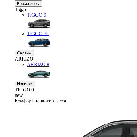
Кроссоверы
Tiggo
TIGGO
9
TIGGO
7L
Седаны
ARRIZO
ARRIZO 8
Новинки
TIGGO
9
new
Комфорт первого класса