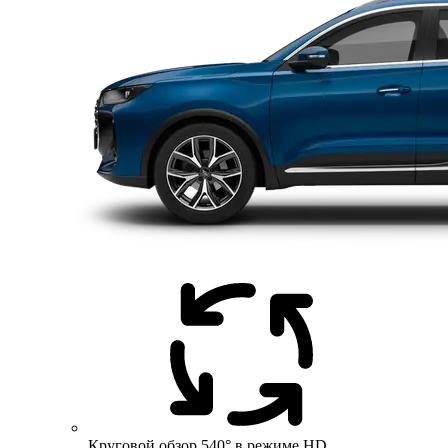
Круговой обзор 540° в режиме HD