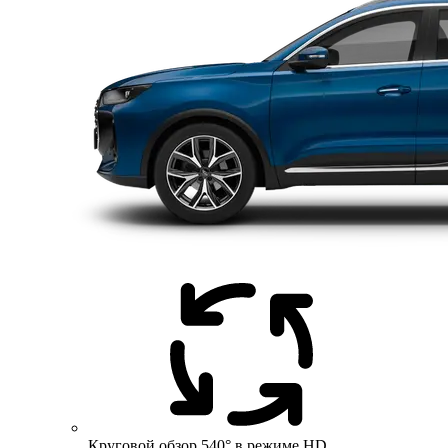
Круговой обзор 540° в режиме HD