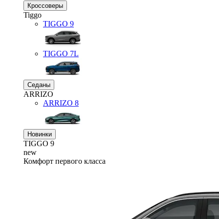
Кроссоверы
Tiggo
TIGGO
9
TIGGO
7L
Седаны
ARRIZO
ARRIZO 8
Новинки
TIGGO
9
new
Комфорт первого класса