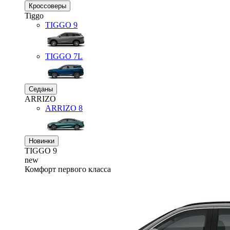
Кроссоверы
Tiggo
TIGGO
9
TIGGO
7L
Седаны
ARRIZO
ARRIZO 8
Новинки
TIGGO
9
new
Комфорт первого класса