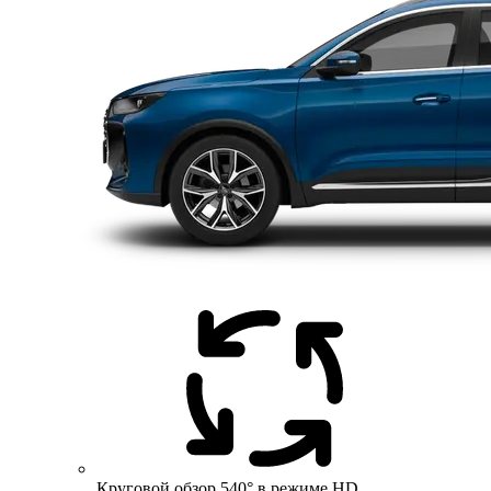
Круговой обзор 540° в режиме HD