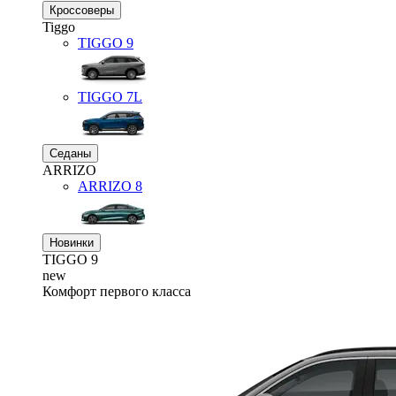
Кроссоверы
Tiggo
TIGGO
9
TIGGO
7L
Седаны
ARRIZO
ARRIZO 8
Новинки
TIGGO
9
new
Комфорт первого класса