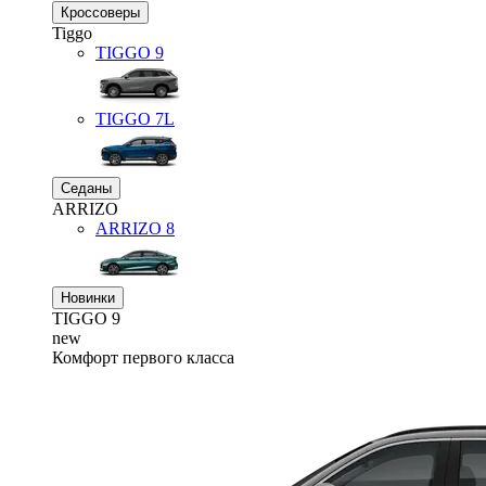
Кроссоверы
Tiggo
TIGGO
9
TIGGO
7L
Седаны
ARRIZO
ARRIZO 8
Новинки
TIGGO
9
new
Комфорт первого класса