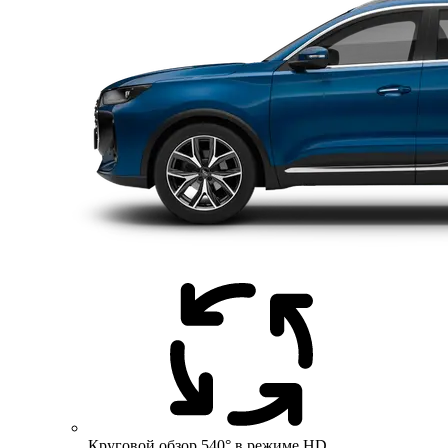
Круговой обзор 540° в режиме HD