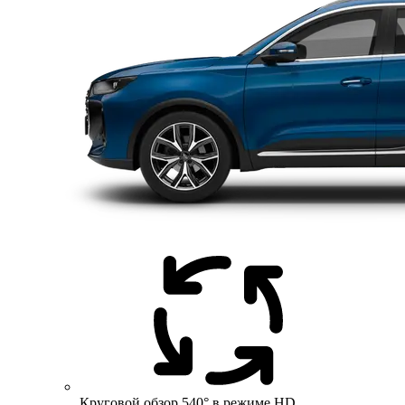
Круговой обзор 540° в режиме HD