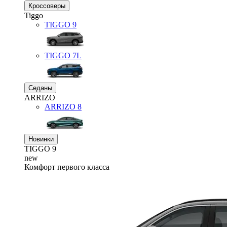
Кроссоверы
Tiggo
TIGGO
9
TIGGO
7L
Седаны
ARRIZO
ARRIZO 8
Новинки
TIGGO
9
new
Комфорт первого класса