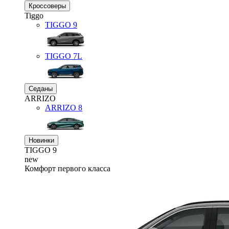
Кроссоверы
Tiggo
TIGGO
9
TIGGO
7L
Седаны
ARRIZO
ARRIZO 8
Новинки
TIGGO
9
new
Комфорт первого класса