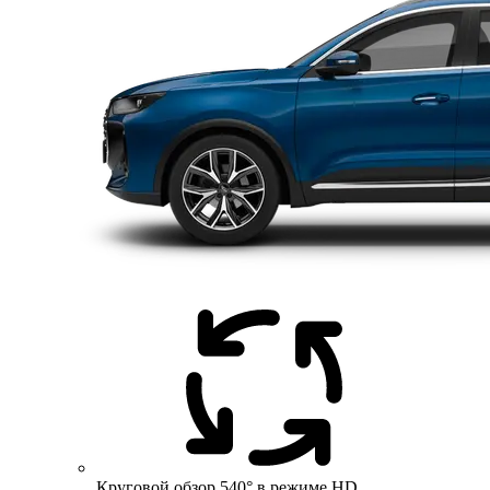
Круговой обзор 540° в режиме HD