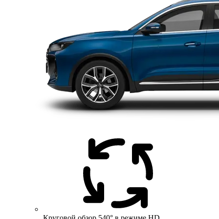
Круговой обзор 540° в режиме HD