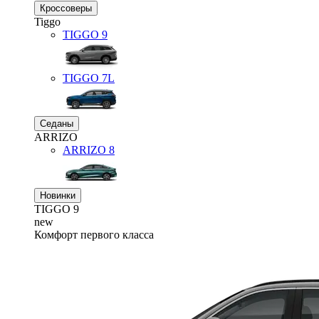
Кроссоверы
Tiggo
TIGGO
9
TIGGO
7L
Седаны
ARRIZO
ARRIZO 8
Новинки
TIGGO
9
new
Комфорт первого класса