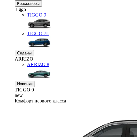
Кроссоверы
Tiggo
TIGGO
9
TIGGO
7L
Седаны
ARRIZO
ARRIZO 8
Новинки
TIGGO
9
new
Комфорт первого класса