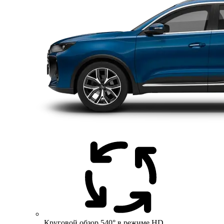
Круговой обзор 540° в режиме HD