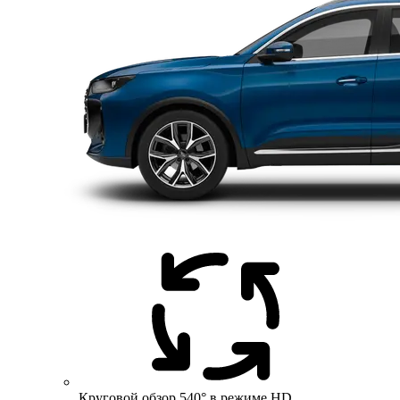
Круговой обзор 540° в режиме HD