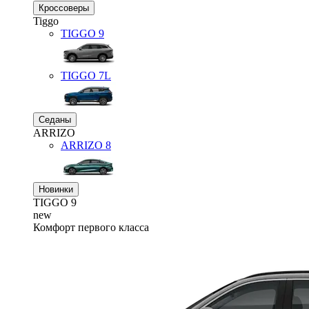
Кроссоверы
Tiggo
TIGGO
9
TIGGO
7L
Седаны
ARRIZO
ARRIZO 8
Новинки
TIGGO
9
new
Комфорт первого класса