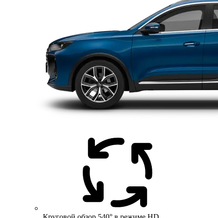
Круговой обзор 540° в режиме HD