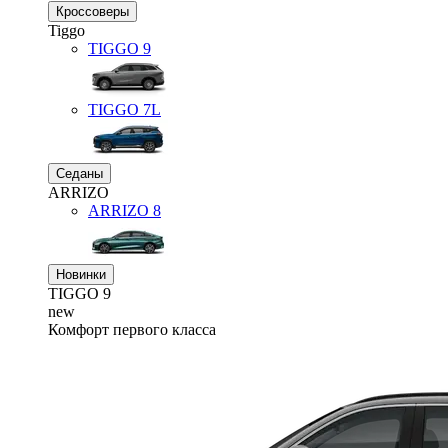
Кроссоверы
Tiggo
TIGGO
9
TIGGO
7L
Седаны
ARRIZO
ARRIZO 8
Новинки
TIGGO
9
new
Комфорт первого класса