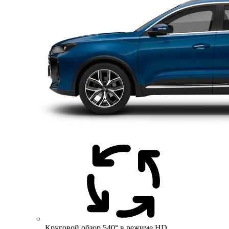
Круговой обзор 540° в режиме HD