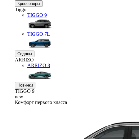
Кроссоверы
Tiggo
TIGGO
9
TIGGO
7L
Седаны
ARRIZO
ARRIZO 8
Новинки
TIGGO
9
new
Комфорт первого класса