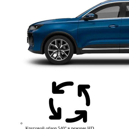
Круговой обзор 540° в режиме HD