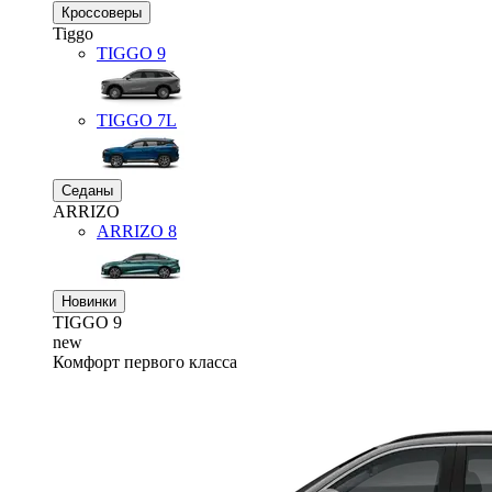
Кроссоверы
Tiggo
TIGGO
9
TIGGO
7L
Седаны
ARRIZO
ARRIZO 8
Новинки
TIGGO
9
new
Комфорт первого класса