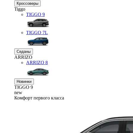
Кроссоверы
Tiggo
TIGGO
9
TIGGO
7L
Седаны
ARRIZO
ARRIZO 8
Новинки
TIGGO
9
new
Комфорт первого класса