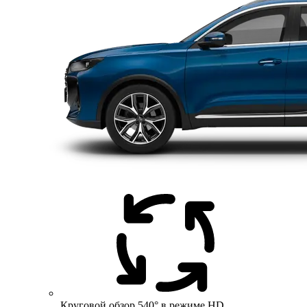
Круговой обзор 540° в режиме HD