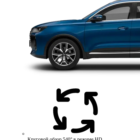
Круговой обзор 540° в режиме HD