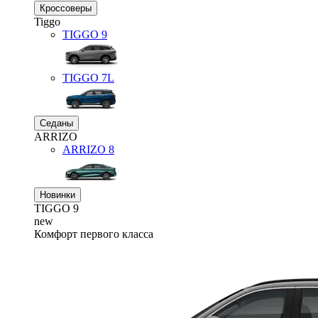
Кроссоверы
Tiggo
TIGGO
9
TIGGO
7L
Седаны
ARRIZO
ARRIZO 8
Новинки
TIGGO
9
new
Комфорт первого класса