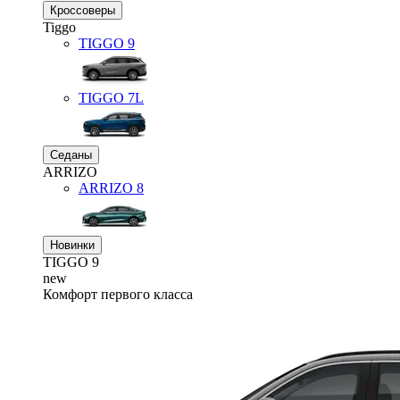
Кроссоверы
Tiggo
TIGGO
9
TIGGO
7L
Седаны
ARRIZO
ARRIZO 8
Новинки
TIGGO
9
new
Комфорт первого класса