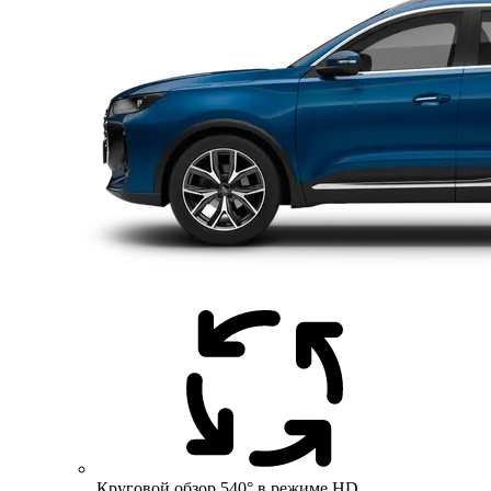
Круговой обзор 540° в режиме HD