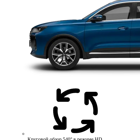
Круговой обзор 540° в режиме HD