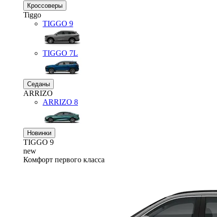
Кроссоверы
Tiggo
TIGGO
9
TIGGO
7L
Седаны
ARRIZO
ARRIZO 8
Новинки
TIGGO
9
new
Комфорт первого класса