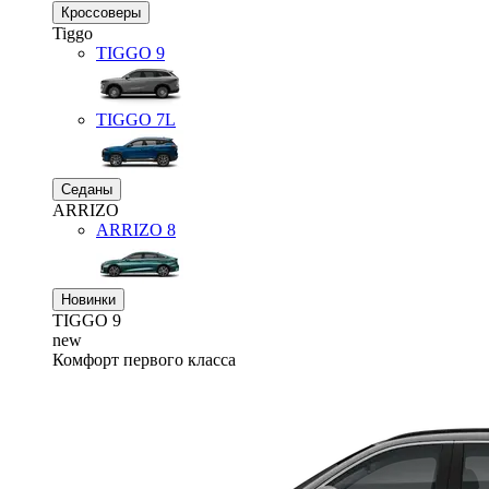
Кроссоверы
Tiggo
TIGGO
9
TIGGO
7L
Седаны
ARRIZO
ARRIZO 8
Новинки
TIGGO
9
new
Комфорт первого класса