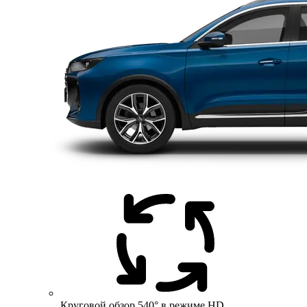
Круговой обзор 540° в режиме HD