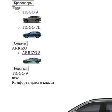
Кроссоверы
Tiggo
TIGGO
9
TIGGO
7L
Седаны
ARRIZO
ARRIZO 8
Новинки
TIGGO
9
new
Комфорт первого класса