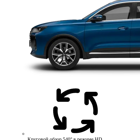
Круговой обзор 540° в режиме HD