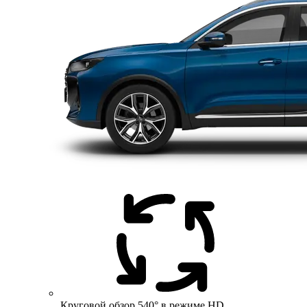
Круговой обзор 540° в режиме HD