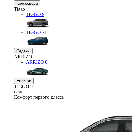
Кроссоверы
Tiggo
TIGGO
9
TIGGO
7L
Седаны
ARRIZO
ARRIZO 8
Новинки
TIGGO
9
new
Комфорт первого класса